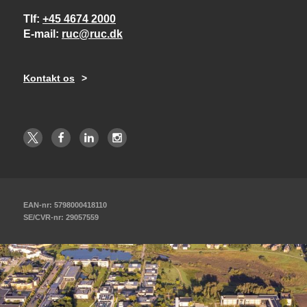
Tlf
+45 4674 2000
E-mail
ruc@ruc.dk
Kontakt os
EAN-nr: 5798000418110
SE/CVR-nr: 29057559