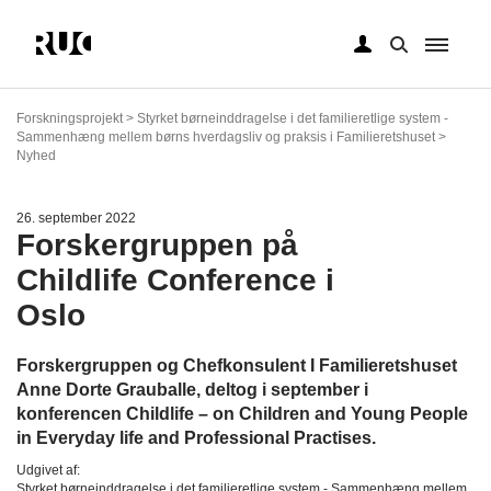
Gå
til
Forskningsprojekt > Styrket børneinddragelse i det familieretlige system -
hovedindhold
Sammenhæng mellem børns hverdagsliv og praksis i Familieretshuset >
Nyhed
26. september 2022
Forskergruppen på
Childlife Conference i
Oslo
Forskergruppen og Chefkonsulent I Familieretshuset
Anne Dorte Grauballe, deltog i september i
konferencen Childlife – on Children and Young People
in Everyday life and Professional Practises.
Udgivet af:
Styrket børneinddragelse i det familieretlige system - Sammenhæng mellem