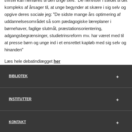
trivsel kan henføres til den unge selv. De henviser i stedet til det
kompleks af årsager til, at unge begynder at skære i sig selv og
opgive deres sociale jeg: ”De sidste mange års optimering af
uddannelsesområdet så som pædagogiske læreplaner i
børnehaver, faglige slutmål, præstationsorientering,
adgangsbegrænsinger, studietrinsreform mv. har været med til
at presse børn og unge ind i et ensrettet kapløb med sig selv og
hinanden”
Læs hele debatindlægget
her
BIBLIOTEK
INSTITUTTER
KONTAKT