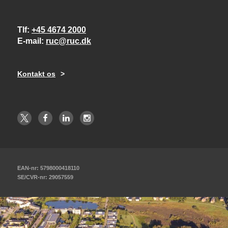
Tlf
+45 4674 2000
E-mail
ruc@ruc.dk
Kontakt os
EAN-nr: 5798000418110
SE/CVR-nr: 29057559