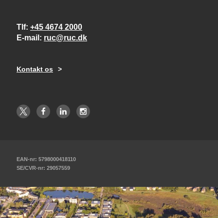
Tlf
+45 4674 2000
E-mail
ruc@ruc.dk
Kontakt os
EAN-nr: 5798000418110
SE/CVR-nr: 29057559