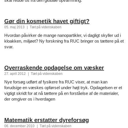
skal redde os fra den globale opvarmning.
Gør din kosmetik havet giftigt?
05. maj 2013
|
Tæt på videnskaben
Hvordan påvirker de mange nanopartikler, vi dagligt skyller ud i
kloakken, miljøet? Ny forskning fra RUC bringer os tættere på et
svar.
Overraskende opdagelse om væsker
27. april 2012
|
Tæt på videnskaben
Nye forsøg udført af fysikere fra RUC viser, at man kan
forudsige en væskes opførsel under højt tryk. Opdagelsen er et
vigtigt skridt for at nå tættere på en forståelse af de materialer,
der omgiver os i hverdagen
Matematik erstatter dyreforsøg
06. december 2010
|
Tæt på videnskaben