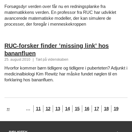
Forsøgsdyr verden over får nu en redningsplanke fra
matematikkens verden. En professor fra RUC har udviklet
avancerede matematiske modeller, der kan simulere de
processer, der foregår i menneskekroppen
RUC-forsker finder ’missing link’ hos
bananfluen
25. august 2010
|
Tæt på videnskaben
Hvorfor kommer børn tidligere og tidligere i puberteten? Adjunkt i
medicinalbiologi Kim Rewitz har måske fundet nøglen til en
forklaring hos bananfluen.
Navigér
Forrige
Side
Side
Side
Side
Side
Side
Side
Side
Nuvære
‹‹
…
11
12
13
14
15
16
17
18
19
side
side
i
liste