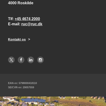
4000 Roskilde
Tlf
+45 4674 2000
E-mail
ruc@ruc.dk
Kontakt os
EAN-nr: 5798000418110
SE/CVR-nr: 29057559