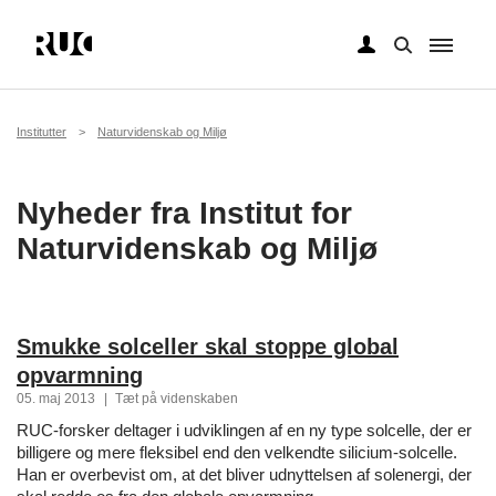
Gå
til
hovedindhold
Brødkrumme
Institutter
Naturvidenskab og Miljø
Nyheder fra Institut for
Naturvidenskab og Miljø
Smukke solceller skal stoppe global
opvarmning
05. maj 2013
|
Tæt på videnskaben
RUC-forsker deltager i udviklingen af en ny type solcelle, der er
billigere og mere fleksibel end den velkendte silicium-solcelle.
Han er overbevist om, at det bliver udnyttelsen af solenergi, der