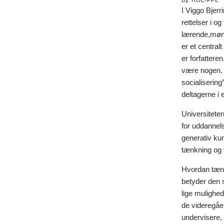
By:
RUC-PPL
I Viggo Bjer
rettelser i o
lærende,møns
er et central
er forfattere
være nogen. I
socialiserin
deltagerne i 
Universitete
for uddannel
generativ ku
tænkning og 
Hvordan tænk
betyder den s
lige mulighed
de videregåe
undervisere, 