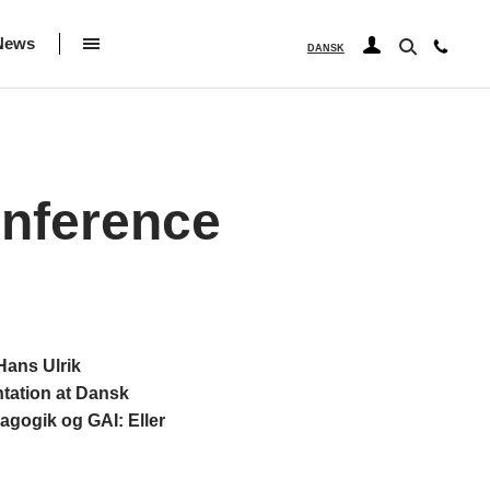
News
DANSK
onference
Hans Ulrik
ntation at Dansk
gogik og GAI: Eller