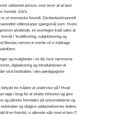
misk uddannet person, som lever af at lave
es fremtid. GAI’s
er et menneske forundt. Denfantasi/mareridt
ien/mareridtet stillerskarpe spørgsmål som: Hvem
ingenmen alvidende, en overlegen kraft uden at
rmål i ”kvalificering, subjektivering og
Med Biestas ramme in mente vil vi inddrage
udviklere.
inger og muligheder i en tid, hvor rammerne
er, digitalisering og introduktionen af
 der skal fastholdes i den pædagogiske
et betyde for måden at undervise på? Hvad
n tage i brug for at skabe inklusion og give
me og påvirke fremtiden på universiteterne og
e redskaber og rådgive uddannelsernes ledere,
 til en fremtid, vi allerede står med et ben i?