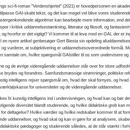
rings sci-fi-roman ”Verdenshjertet” (2021) er hovedpersonen en akade
g tilpasse GAI-skabt tekst, og det kan meget vel blive vores studerend
tergenkendende algoritmer kan bearbejde mere information, end det 
t spor i kritisk uddannelsestænkning, litteratur og filosofi, og fantas
n, og hvorfor er det vigtigt? Vi kommer til at leve med en GAI, der er 
 en nyere artikel genbesøger Gert Biesta sin opdeling afuddannelses fo
g” og vurderer, at subjektivering er uddannelsesoverordnede formål. 
en samtale om, hvilke spørgsmål GAIstiller til os som undervisere og 
rne og de øvrige videregående uddannelser står over for store udfordr
se brydes og forandres. Samfundsmæssige strømninger, politiske reform
nstig intelligens rejser spørgsmål om, hvad der skal fornyes, og hvad
værktøjskasse for universiteter og de videregående uddannelser.
es fx kunstig intelligens ind i undervisningen, og hvad kan og bør d
tigende diversitet blandt studerende, og hvilke didaktiske greb kan ma
 for deltagelse? Hvilke værdier og hvilke redskaber kommer til at for
nde uddannelser, og hvad skal og kan vi gøre for at analysere, skab
didaktiske pædagoger og studerende således, at de står stærkt i forhold