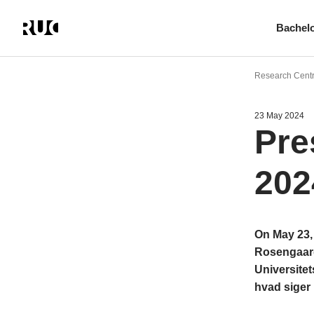
Bachel
Skip
to
Research Centr
main
content
23 May 2024
Pre
202
On May 23,
Rosengaard
Universite
hvad siger