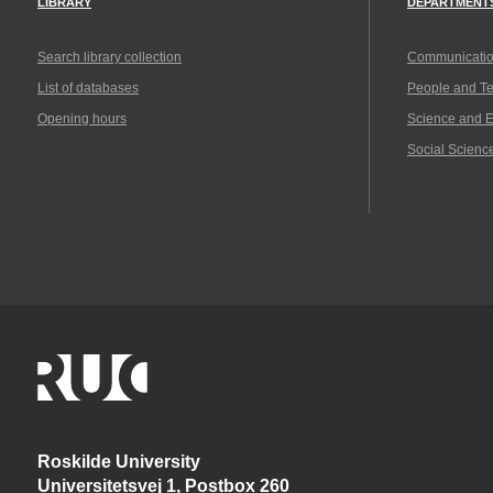
LIBRARY
DEPARTMENT
Search library collection
Communicatio
List of databases
People and T
Opening hours
Science and 
Social Scienc
Roskilde University
Universitetsvej 1, Postbox 260