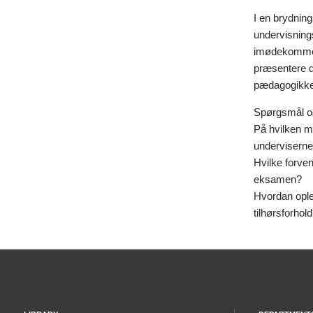
I en brydning
undervisnings
imødekommer 
præsentere d
pædagogikken
Spørgsmål o
På hvilken m
undervisern
Hvilke forven
eksamen?
Hvordan ople
tilhørsforhol