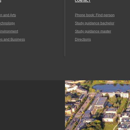
S
CONTACT
n and Arts
Phone book: Find person
echnology
Study guidance bachelor
Environment
Study guidance master
es and Business
Directions